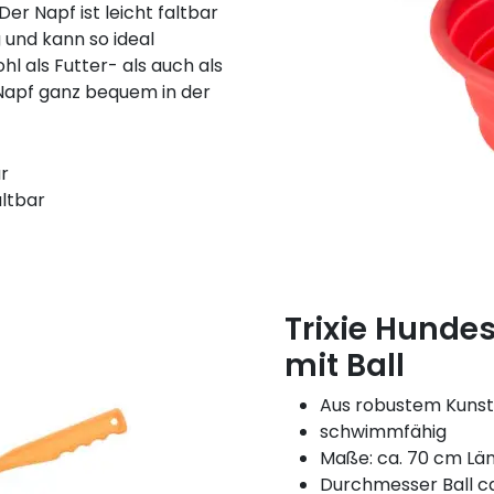
er Napf ist leicht faltbar
 und kann so ideal
hl als Futter- als auch als
Napf ganz bequem in der
r
altbar
Trixie Hunde
mit Ball
Aus robustem Kunst
schwimmfähig
Maße: ca. 70 cm Lä
Durchmesser Ball c