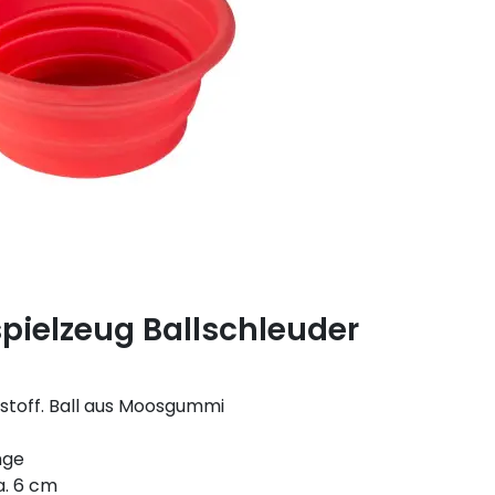
spielzeug Ballschleuder
stoff. Ball aus Moosgummi
nge
a. 6 cm